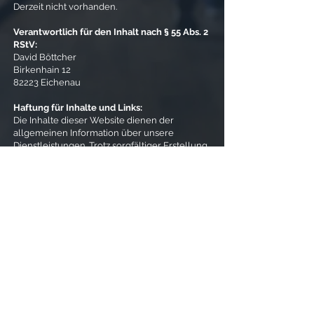
Derzeit nicht vorhanden.
Verantwortlich für den Inhalt nach § 55 Abs. 2
RStV:
David Böttcher
Birkenhain 12
82223 Eichenau
Haftung für Inhalte und Links:
Die Inhalte dieser Website dienen der
allgemeinen Information über unsere
Dienstleistungen. Trotz sorgfältiger Erstellung
übernehmen wir keine Gewähr für Richtigkeit,
Vollständigkeit oder Aktualität. Für Inhalte
externer Websites, auf die wir verlinken, sind
ausschließlich deren Betreiber verantwortlich.
Newsletter
Cookies
Impressum
Datenschut
z